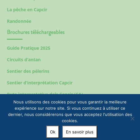
La pêche en Capcir
Randonnée
Brochures téléchargeables
Guide Pratique 2025
Circuits d’antan
Sentier des pélerins
Sentier d’interprétation Capcir
Ruta interpretativa dels Capcir (CA)
Nous utilisons des cookies pour vous garantir la meilleure
expérience sur notre site. Si vous continuez à utiliser ce
dernier, nous considérerons que vous acceptez l'utilisation des
Mentions légales
cookies.
© 2023 EPIC Tourisme & Commune de Formiguères |
Ok
En savoir plus
+33(0)4 68 04 47 35