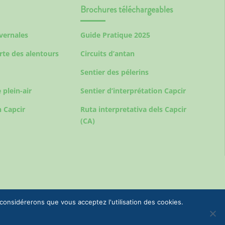
Brochures téléchargeables
ivernales
Guide Pratique 2025
rte des alentours
Circuits d’antan
Sentier des pélerins
 plein-air
Sentier d’interprétation Capcir
 Capcir
Ruta interpretativa dels Capcir
(CA)
 considérerons que vous acceptez l'utilisation des cookies.
urisme & Commune de Formiguères | +33(0)4 68 04 47 35