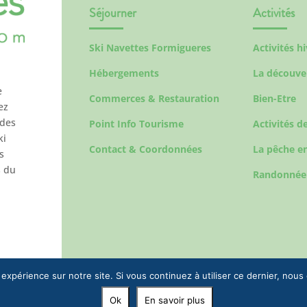
Séjourner
Activités
Ski Navettes Formigueres
Activités h
Hébergements
La découve
e
Commerces & Restauration
Bien-Etre
ez
 des
Point Info Tourisme
Activités de
ki
Contact & Coordonnées
La pêche en
s
s du
Randonnée
 expérience sur notre site. Si vous continuez à utiliser ce dernier, nous
Ok
En savoir plus
© 2023 EPIC To