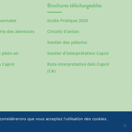
Brochures téléchargeables
ivernales
Guide Pratique 2025
rte des alentours
Circuits d’antan
Sentier des pélerins
 plein-air
Sentier d’interprétation Capcir
 Capcir
Ruta interpretativa dels Capcir
(CA)
 considérerons que vous acceptez l'utilisation des cookies.
urisme & Commune de Formiguères | +33(0)4 68 04 47 35