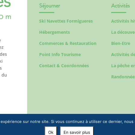
Séjourner
Activités
Ski Navettes Formigueres
Activités h
Hébergements
La découve
e
Commerces & Restauration
Bien-Etre
ez
 des
Point Info Tourisme
Activités de
ki
Contact & Coordonnées
La pêche en
s
s du
Randonnée
 expérience sur notre site. Si vous continuez à utiliser ce dernier, nous
Ok
En savoir plus
© 2023 EPIC To