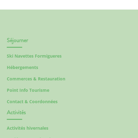
Séjourner
Ski Navettes Formigueres
Hébergements
Commerces & Restauration
Point Info Tourisme
Contact & Coordonnées
Activités
Activités hivernales