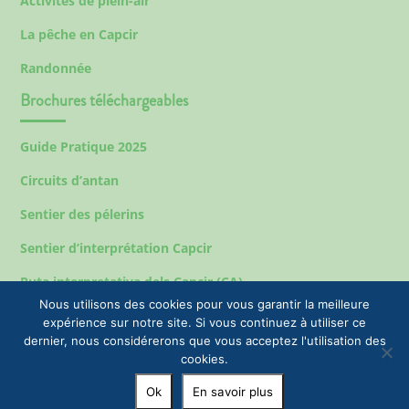
Activités de plein-air
La pêche en Capcir
Randonnée
Brochures téléchargeables
Guide Pratique 2025
Circuits d’antan
Sentier des pélerins
Sentier d’interprétation Capcir
Ruta interpretativa dels Capcir (CA)
Nous utilisons des cookies pour vous garantir la meilleure
expérience sur notre site. Si vous continuez à utiliser ce
dernier, nous considérerons que vous acceptez l'utilisation des
Mentions légales
cookies.
© 2023 EPIC Tourisme & Commune de Formiguères |
Ok
En savoir plus
+33(0)4 68 04 47 35