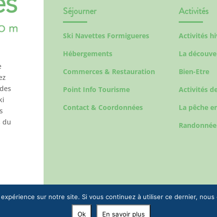
Séjourner
Activités
Ski Navettes Formigueres
Activités h
Hébergements
La découve
e
Commerces & Restauration
Bien-Etre
ez
 des
Point Info Tourisme
Activités de
ki
Contact & Coordonnées
La pêche en
s
s du
Randonnée
 expérience sur notre site. Si vous continuez à utiliser ce dernier, nous
Ok
En savoir plus