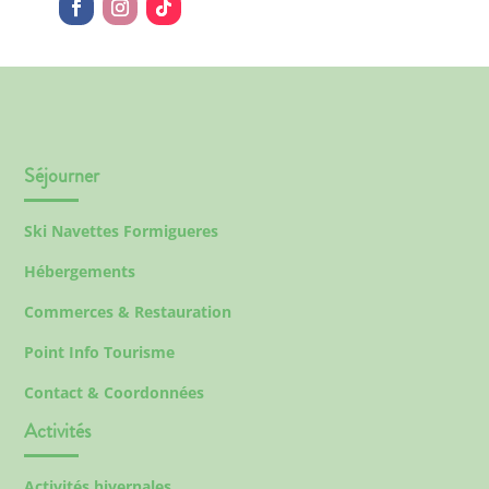
Séjourner
Ski Navettes Formigueres
Hébergements
Commerces & Restauration
Point Info Tourisme
Contact & Coordonnées
Activités
Activités hivernales