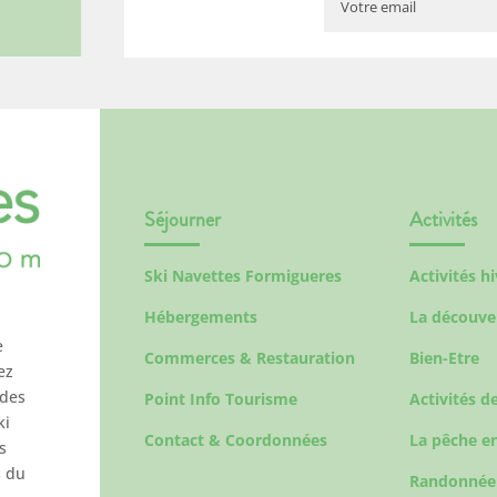
Séjourner
Activités
Ski Navettes Formigueres
Activités h
Hébergements
La découve
e
Commerces & Restauration
Bien-Etre
ez
 des
Point Info Tourisme
Activités de
ki
Contact & Coordonnées
La pêche en
s
s du
Randonnée