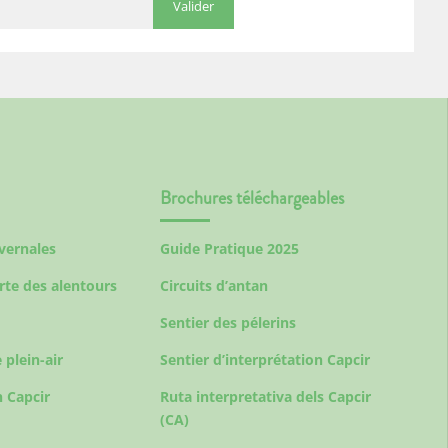
Brochures téléchargeables
ivernales
Guide Pratique 2025
rte des alentours
Circuits d’antan
Sentier des pélerins
 plein-air
Sentier d’interprétation Capcir
 Capcir
Ruta interpretativa dels Capcir
(CA)