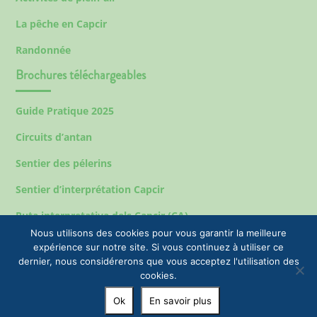
La pêche en Capcir
Randonnée
Brochures téléchargeables
Guide Pratique 2025
Circuits d’antan
Sentier des pélerins
Sentier d’interprétation Capcir
Ruta interpretativa dels Capcir (CA)
Nous utilisons des cookies pour vous garantir la meilleure
expérience sur notre site. Si vous continuez à utiliser ce
dernier, nous considérerons que vous acceptez l'utilisation des
Mentions légales
cookies.
© 2023 EPIC Tourisme & Commune de Formiguères |
Ok
En savoir plus
+33(0)4 68 04 47 35