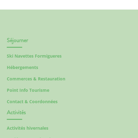
Séjourner
Ski Navettes Formigueres
Hébergements
Commerces & Restauration
Point Info Tourisme
Contact & Coordonnées
Activités
Activités hivernales