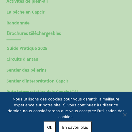
Activités de plein-air
La pêche en Capcir
Randonnée
Brochures téléchargeables
Guide Pratique 2025
Circuits d’antan
Sentier des pélerins
Sentier d’interprétation Capcir
Ruta interpretativa dels Capcir (CA)
Nous utilisons des cookies pour vous garantir la meilleure
expérience sur notre site. Si vous continuez à utiliser ce
dernier, nous considérerons que vous acceptez l'utilisation des
Mentions légales
cookies.
© 2023 EPIC Tourisme & Commune de Formiguères |
Ok
En savoir plus
+33(0)4 68 04 47 35