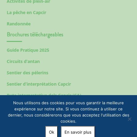
Activités de plein-air
La pêche en Capcir
Randonnée
Brochures téléchargeables
Guide Pratique 2025
Circuits d’antan
Sentier des pélerins
Sentier d’interprétation Capcir
Ruta interpretativa dels Capcir (CA)
Nous utilisons des cookies pour vous garantir la meilleure
expérience sur notre site. Si vous continuez à utiliser ce
dernier, nous considérerons que vous acceptez l'utilisation des
Mentions légales
cookies.
© 2023 EPIC Tourisme & Commune de Formiguères |
Ok
En savoir plus
+33(0)4 68 04 47 35