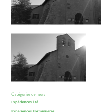
Catégories de news
Expériences Été
Expériences Formiguères