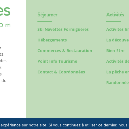
Séjourner
Activités
Ski Navettes Formigueres
Activités h
Hébergements
La découve
e
Commerces & Restauration
Bien-Etre
ez
 des
Point Info Tourisme
Activités de
ki
Contact & Coordonnées
La pêche en
s
s du
Randonnée
 expérience sur notre site. Si vous continuez à utiliser ce dernier, nous