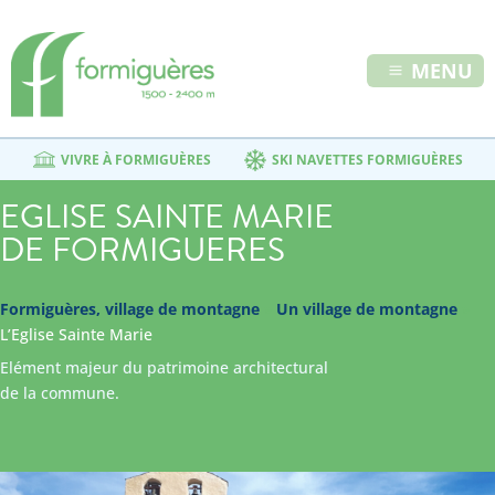
MENU
VIVRE À FORMIGUÈRES
SKI NAVETTES FORMIGUÈRES
EGLISE SAINTE MARIE
DE FORMIGUERES
Formiguères, village de montagne
»
Un village de montagne
»
L’Eglise Sainte Marie
Elément majeur du patrimoine architectural
de la commune.