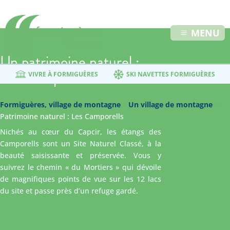
MENU
Un patrimoine naturel :
Les Camporells
VIVRE À FORMIGUÈRES
SKI NAVETTES FORMIGUÈRES
Formiguères, village de montagne
»
Un village de montagne
»
Patrimoine naturel : Les Camporells
Nichés au cœur du Capcir, les étangs des
Camporells sont un Site Naturel Classé, à la
beauté saisissante et préservée. Vous y
suivrez le chemin « du Mortiers » qui dévoile
de magnifiques points de vue sur les 12 lacs
du site et passe près d’un refuge gardé.