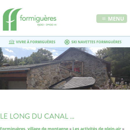
MENU
VIVRE À FORMIGUÈRES
SKI NAVETTES FORMIGUÈRES
LE LONG DU CANAL …
Formiguères, village de montagne
»
Les activités de plein-air
»