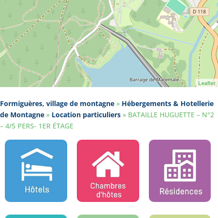
Leaflet
Formiguères, village de montagne
»
Hébergements & Hotellerie
de Montagne
»
Location particuliers
»
BATAILLE HUGUETTE – N°2
– 4/5 PERS- 1ER ÉTAGE