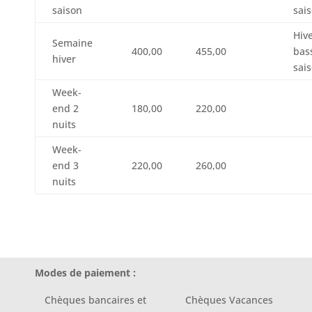
saison
sai
Hiv
Semaine
400,00
455,00
bas
hiver
sai
Week-
end 2
180,00
220,00
nuits
Week-
end 3
220,00
260,00
nuits
Modes de paiement :
Chèques bancaires et
Chèques Vacances