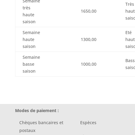
Semaine
Très
très
1650,00
haut
haute
sais
saison
Semaine
Eté
haute
1300,00
haut
saison
sais
Semaine
Bass
basse
1000,00
sais
saison
Modes de paiement :
Chèques bancaires et
Espèces
postaux