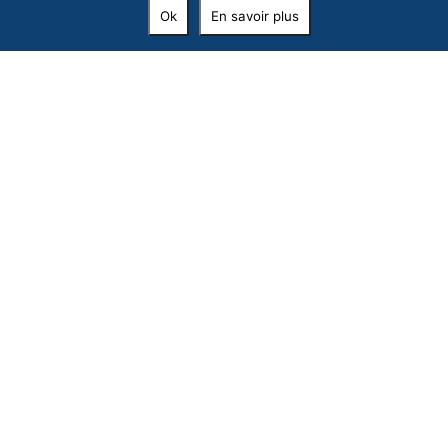
Ok
En savoir plus
RESTEZ CONNECTÉ !
Recevoir les événements,
et surtout les bons plans de Formiguères !
Inscrivez votre email et laissez-vous guider…