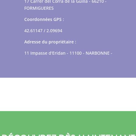
17 Carrer del Corra de la Guilla - 66210 -
FORMIGUERES
Coordonnées GPS :
42.61147 / 2.09694
Adresse du propriétaire :
11 Impasse d'Eridan - 11100 - NARBONNE -