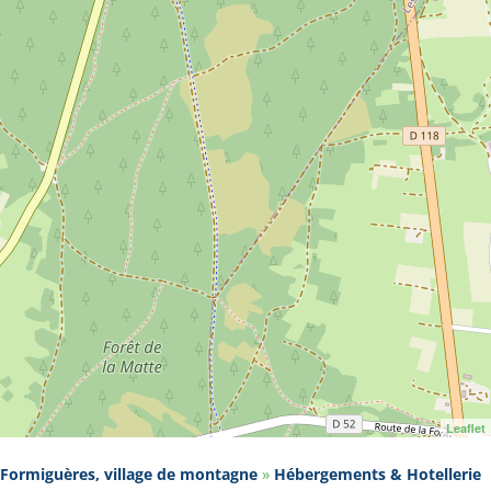
Leaflet
Formiguères, village de montagne
»
Hébergements & Hotellerie