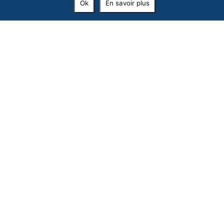
Ok
En savoir plus
Recevoir les événements,
et surtout les bons plans de Formiguères !
Inscrivez votre email et laissez-vous guider…