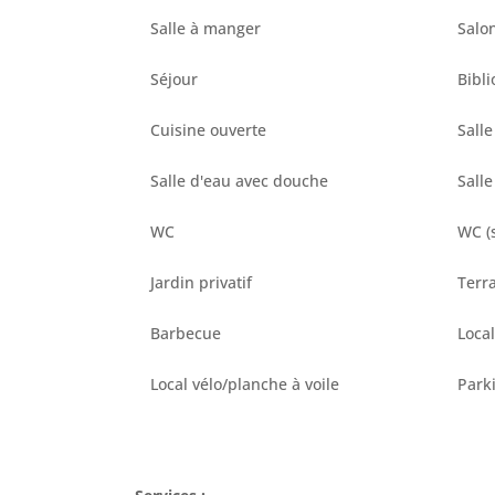
Salle à manger
Salo
Séjour
Bibl
Cuisine ouverte
Sall
Salle d'eau avec douche
Sall
WC
WC (
Jardin privatif
Terr
Barbecue
Local
Local vélo/planche à voile
Park