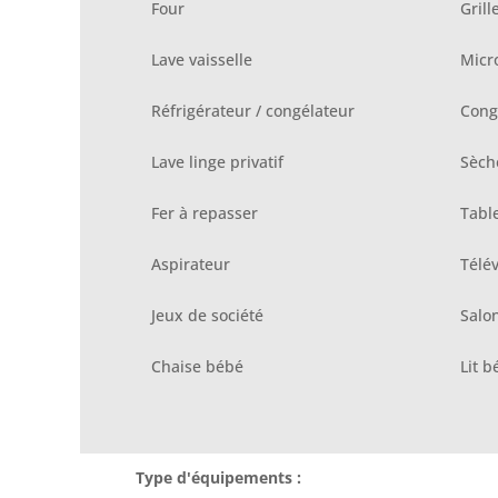
Four
Grill
Lave vaisselle
Micr
Réfrigérateur / congélateur
Cong
Lave linge privatif
Sèche
Fer à repasser
Tabl
Aspirateur
Télév
Jeux de société
Salon
Chaise bébé
Lit b
Type d'équipements :