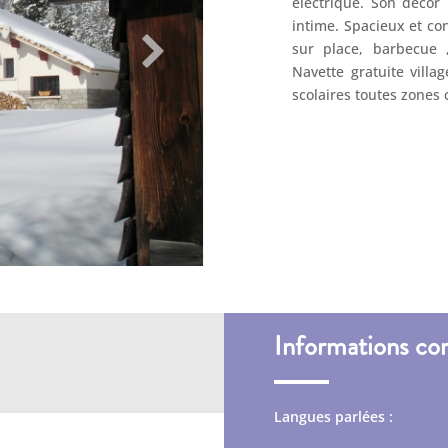
électrique. Son déco
intime. Spacieux et co
sur place, barbecue 
Navette gratuite villa
scolaires toutes zones
Informations co
Langues parlées :