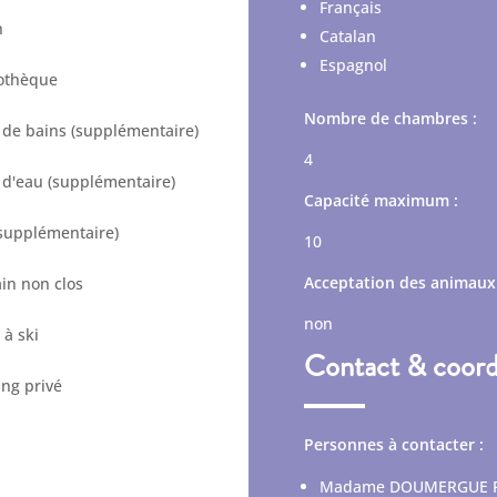
Français
n
Catalan
Espagnol
iothèque
Nombre de chambres :
e de bains (supplémentaire)
4
e d'eau (supplémentaire)
Capacité maximum :
supplémentaire)
10
Acceptation des animaux 
ain non clos
non
 à ski
Contact & coor
ing privé
Personnes à contacter :
Madame DOUMERGUE 