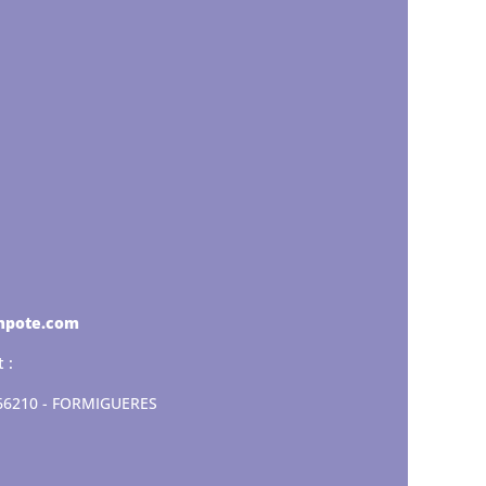
mpote.com
 :
 66210 - FORMIGUERES