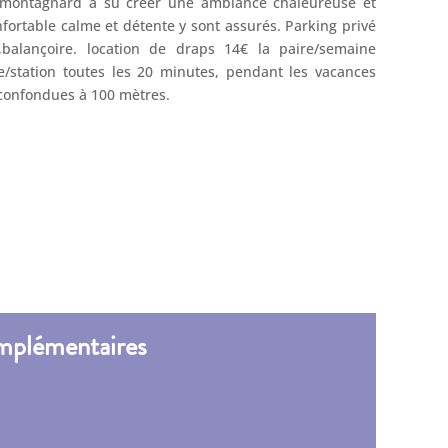
r montagnard a su créer une ambiance chaleureuse et
nfortable calme et détente y sont assurés. Parking privé
,balançoire. location de draps 14€ la paire/semaine
ge/station toutes les 20 minutes, pendant les vacances
 confondues à 100 mètres.
mplémentaires