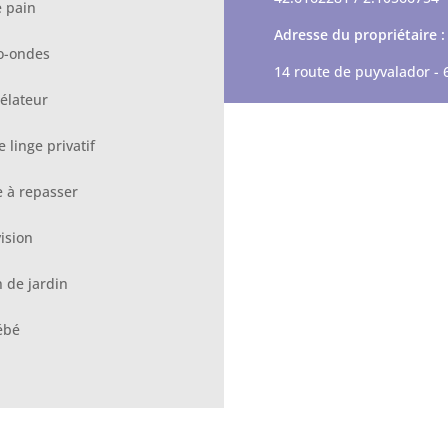
e pain
Adresse du propriétaire :
o-ondes
14 route de puyvalador 
élateur
 linge privatif
e à repasser
ision
 de jardin
ébé